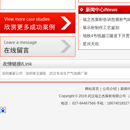
新闻中心/News
·
瑞之杰展柜告诉您展柜气
·
展示柜制作工艺鉴别
·
地铁4号线越江隧道下月贯
·
星河天街
友情链接/Link
深圳搬家公司
深圳珠宝摄影
武汉专业生产气泡膜厂家
网站首页
|
公司介绍
|
新闻
Copyright
©
2019 武汉瑞之杰展柜有限公
电话： 027-84467566 手机：18674018327